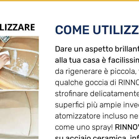
COME UTILIZ
Dare un aspetto brillan
alla tua casa è faciliss
da rigenerare è piccola, 
qualche goccia di RIN
strofinare delicatamente
superfici più ampie invec
atomizzatore incluso nel 
come uno spray!
RINNO
su acciaio,ceramica, infi