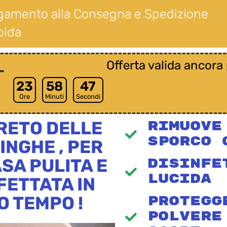
gamento alla Consegna e Spedizione
pida
Offerta valida ancora 
-
23
58
46
Ore
Minuti
Secondi
GRETO DELLE
Rimuove
Sporco 
INGHE , PER
SA PULITA E
Disinfe
Lucida
FETTATA IN
O TEMPO !
Protegg
Polvere