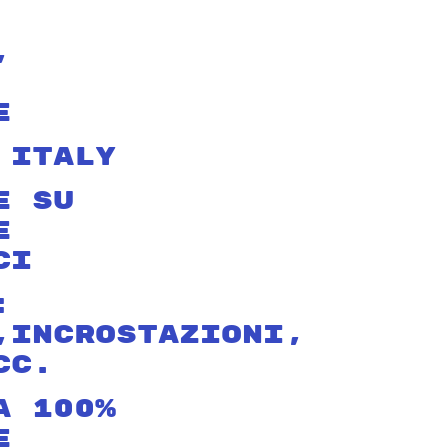
,
e
 Italy
e Su
e
ci
:
,Incrostazioni,
cc.
a 100%
e