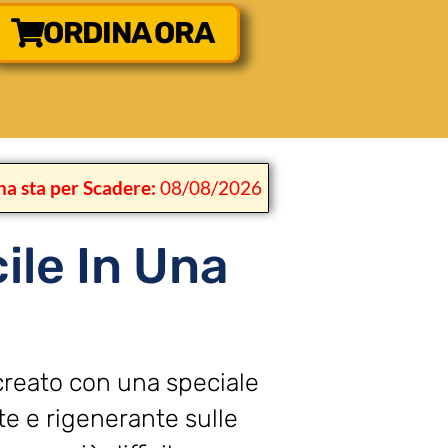
ORDINA ORA
na sta per Scadere:
08/08/2026
ile In Una
creato con una speciale
te e rigenerante sulle