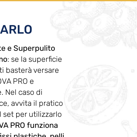
ZARLO
te e Superpulito
imo
: se la superficie
ti basterà versare
NOVA PRO e
. Nel caso di
e, avvita il pratico
set per utilizzarlo
VA PRO funziona
ssi,plastiche, pelli