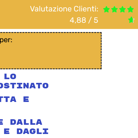
Valutazione Clienti:




4,88 / 5

per:
 Lo
Ostinato
tta E
e Dalla
 E Dagli