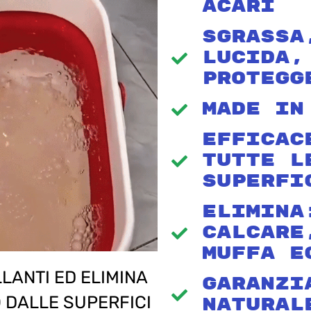
Acari
Sgrassa
Lucida,
Protegg
Made In
Efficac
Tutte L
Superfi
Elimina
Calcare
Muffa E
LLANTI ED ELIMINA
Garanzi
 DALLE SUPERFICI
Natural