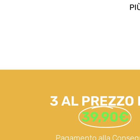
PI
3 AL PREZZO D
39,90€
Pagamento alla Conseg