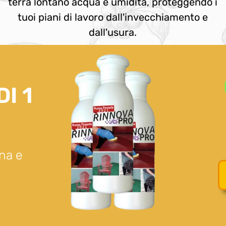
terrà lontano acqua e umidità, proteggendo i
tuoi piani di lavoro dall'invecchiamento e
dall'usura.
I 1
na e