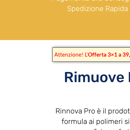
Spedizione Rapida
Attenzione! L’
Offerta 3×1 a 39
Rimuove L
Rinnova Pro è il prodo
formula ai polimeri s