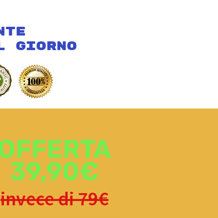
nte
l Giorno
OFFERTA
39,90€
invece di 79€