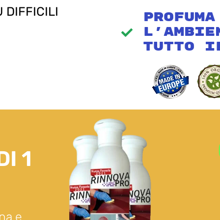
Ù DIFFICILI
Profuma
L'ambie
Tutto I
I 1
na e