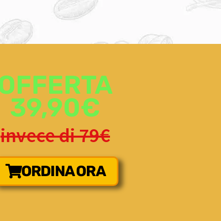
OFFERTA
39,90€
invece di 79€
ORDINA ORA