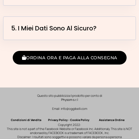
5. I Miei Dati Sono Al Sicuro?
ORDINA ORA E PAGA ALLA CONSEGNA
Questo sito pubblicizza il prodotto per conto di
Physom s.r.l
Email: info@oggibelli.com
Condizioni di Vendita
Privacy Policy - Cookie Policy
Assistenza Ordine
Copyright 2022:
This site is not a part of the Facebook Website or Facebook Inc. Additionaly. This site is NOT
endorsed by FACEBOOK is a trademark of FACEBOOK, Inc.
Discaimer: I risultati sono soggettivi e possono variare da persona a persona