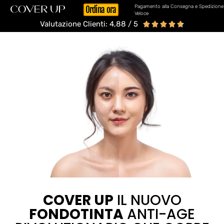
Pagamento alla Consegna e Spedizione
Ordina ora
Veloce
Valutazione Clienti: 4,88 / 5





COVER UP
IL NUOVO
FONDOTINTA
ANTI-AGE