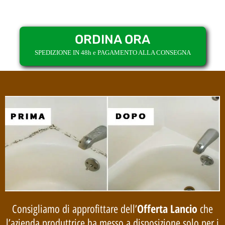
ORDINA ORA
SPEDIZIONE IN 48h e PAGAMENTO ALLA CONSEGNA
Offerta Lancio
Consigliamo di approfittare dell’
che
l’azienda produttrice ha messo a disposizione solo per i