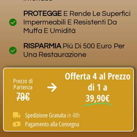
PROTEGGE
E Rende Le Superfici
Impermeabili E Resistenti Da
Muffa E Umidità
RISPARMIA
Più Di 500 Euro Per
Una Restaurazione
Offerta 4 al Prezzo
Prezzo di
di 1 a
Partenza
79€
39,90€
in 48h
Spedizione Gratuita
Pagamento alla Consegna