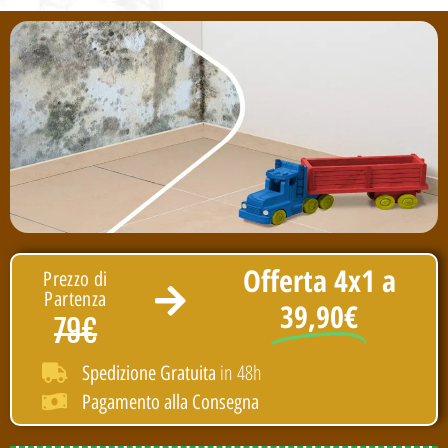
Offerta 4x1 a
Prezzo di
Partenza
39,90€
79€
in 48h
Spedizione Gratuita
Pagamento alla Consegna