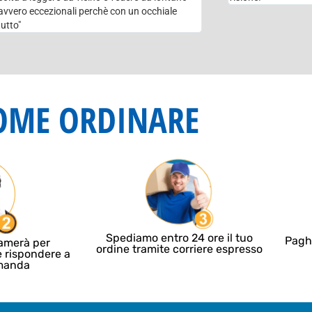
vvero eccezionali perchè con un occhiale
tutto"
OME ORDINARE
Spediamo entro 24 ore il tuo
Pagh
iamerà per
ordine tramite corriere espresso
e rispondere a
omanda