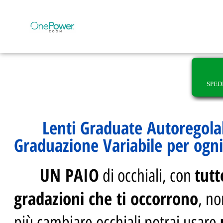
SPED
Lenti Graduate Autoregolab
Graduazione Variabile per ogni
UN PAIO
tutt
di occhiali, con
gradazioni che ti occorrono
, no
più cambiare occhiali potrai usare