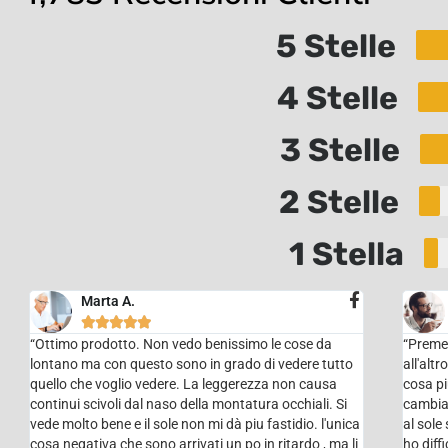
5 Stelle
4 Stelle
3 Stelle
2 Stelle
1 Stella
Marta A.





“Ottimo prodotto. Non vedo benissimo le cose da
“Premet
lontano ma con questo sono in grado di vedere tutto
all'alt
quello che voglio vedere. La leggerezza non causa
cosa pi
continui scivoli dal naso della montatura occhiali. Si
cambian
vede molto bene e il sole non mi dà piu fastidio. l'unica
al sole
cosa negativa che sono arrivati un po in ritardo , ma li
ho diff