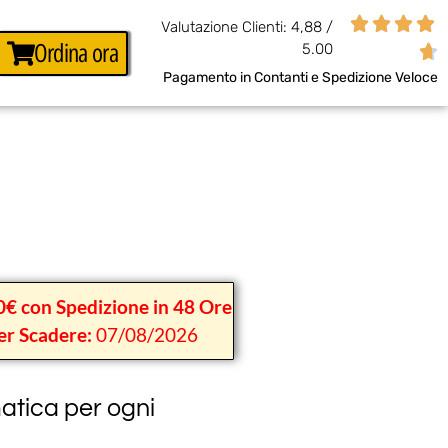




Valutazione Clienti: 4,88 /
Ordina ora
5.00

Pagamento in Contanti e Spedizione Veloce
0€ con Spedizione in 48 Ore
er Scadere:
07/08/2026
tica per ogni