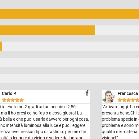
Carlo P.
Francesca









to che io ho 2 gradi ad un occhio e 2,50
“Arrivato oggi. La 
ro ma li ho presi ed ho fatto a cosa giusta! La
presenta bene.Chi p
ù bella e che puoi usarle davvero per ogni cosa.
problema specie in e
o intensità luminosa alla luce e puoi leggere
problema e sono mo
 senza aver nessun tipo di fastidio. per me che
qualità dei materia
icoltà a leggere da vicino e vedere da lontano
visione!”