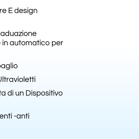
ere E design
graduazione
e in automatico per
aglio
travioletti
a di un Dispositivo
enti -anti