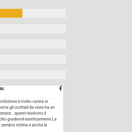
 M.

confezione è molto carina si
orta gli occhiali da vista ha un
state...questi risolvono il
lto gradevoli esteticamente La
li sembra ottima e anche la